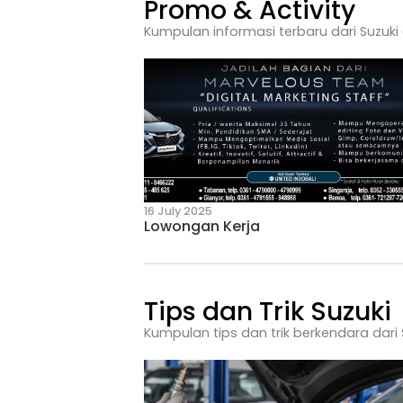
27 July 2026
Gejala Busi Mobil Mati y
Terlewatkan
Promo & Activ
Kumpulan informasi terbaru