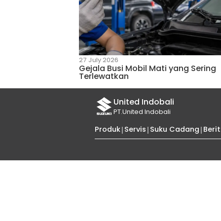
16 July 2025
Lowongan Kerja
Tips dan Trik 
Kumpulan tips dan trik berk