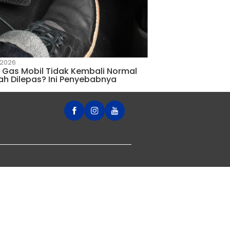
12 May 2025
X DI BALI
FRONX HADIR DI BALI