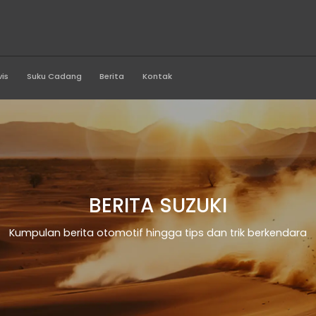
ed Indobali
Produk
Servis
Suku Cadang
Berita
Kontak
BERITA SU
Kumpulan berita otomotif hingga t